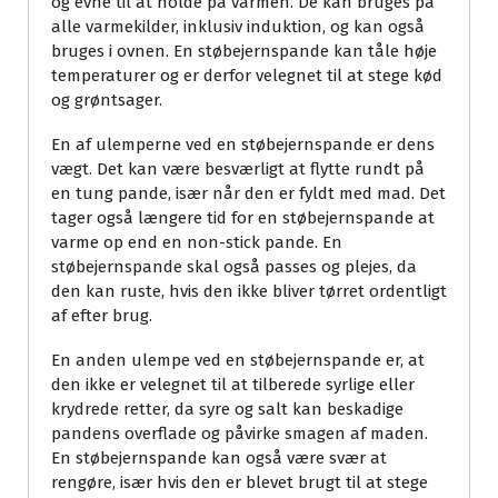
og evne til at holde på varmen. De kan bruges på
alle varmekilder, inklusiv induktion, og kan også
bruges i ovnen. En støbejernspande kan tåle høje
temperaturer og er derfor velegnet til at stege kød
og grøntsager.
En af ulemperne ved en støbejernspande er dens
vægt. Det kan være besværligt at flytte rundt på
en tung pande, især når den er fyldt med mad. Det
tager også længere tid for en støbejernspande at
varme op end en non-stick pande. En
støbejernspande skal også passes og plejes, da
den kan ruste, hvis den ikke bliver tørret ordentligt
af efter brug.
En anden ulempe ved en støbejernspande er, at
den ikke er velegnet til at tilberede syrlige eller
krydrede retter, da syre og salt kan beskadige
pandens overflade og påvirke smagen af maden.
En støbejernspande kan også være svær at
rengøre, især hvis den er blevet brugt til at stege