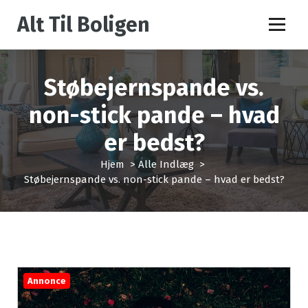
V
Alt Til Boligen
i
d
e
r
Støbejernspande vs.
e
t
non-stick pande – hvad
i
l
er bedst?
i
n
Hjem
>
Alle Indlæg
>
d
Støbejernspande vs. non-stick pande – hvad er bedst?
h
o
l
d
Annonce