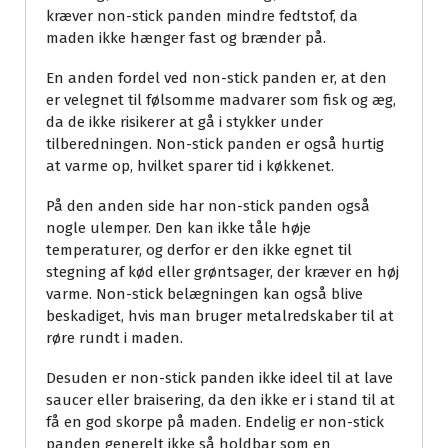
kræver non-stick panden mindre fedtstof, da
maden ikke hænger fast og brænder på.
En anden fordel ved non-stick panden er, at den
er velegnet til følsomme madvarer som fisk og æg,
da de ikke risikerer at gå i stykker under
tilberedningen. Non-stick panden er også hurtig
at varme op, hvilket sparer tid i køkkenet.
På den anden side har non-stick panden også
nogle ulemper. Den kan ikke tåle høje
temperaturer, og derfor er den ikke egnet til
stegning af kød eller grøntsager, der kræver en høj
varme. Non-stick belægningen kan også blive
beskadiget, hvis man bruger metalredskaber til at
røre rundt i maden.
Desuden er non-stick panden ikke ideel til at lave
saucer eller braisering, da den ikke er i stand til at
få en god skorpe på maden. Endelig er non-stick
panden generelt ikke så holdbar som en