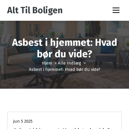
V
Alt Til Boligen
i
d
e
r
e
Asbest i hjemmet: Hvad
t
i
bør du vide?
l
i
Hjem
>
Alle Indlæg
>
n
Asbest i hjemmet: Hvad bør du vide?
d
h
o
l
d
Alle Indlæg
jun 5 2025