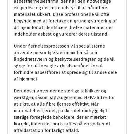
asbestfjernelsesfirma, der har den nødvendige
ekspertise og det rette udstyr til at håndtere
materialet sikkert. Disse professionelle vil ofte
begynde med at foretage en grundig vurdering af
dit hjem for at identificere, hvilke materialer der
indeholder asbest og vurderer deres tilstand.
Under fjernelsesprocessen vil specialisterne
anvende personlige værnemidler såsom
åndedrætsværn og beskyttelsesdragter, og de vil
sørge for at forsegle arbejdsområdet for at
forhindre asbestfibre i at sprede sig til andre dele
af hjemmet.
Derudover anvender de særlige teknikker og
værktøjer, såsom støvsugere med HEPA-filtre, for
at sikre, at alle fibre fjernes effektivt. Når
materialet er fjernet, pakkes det omhyggeligt i
særlige forseglede beholdere, der er mærket
korrekt, inden det bortskaffes på en godkendt
affaldsstation for farligt affald.