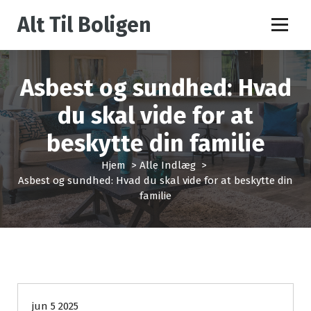
V
Alt Til Boligen
i
d
e
r
Asbest og sundhed: Hvad
e
t
du skal vide for at
i
l
beskytte din familie
i
n
Hjem
>
Alle Indlæg
>
d
Asbest og sundhed: Hvad du skal vide for at beskytte din
h
familie
o
l
d
Alle Indlæg
jun 5 2025