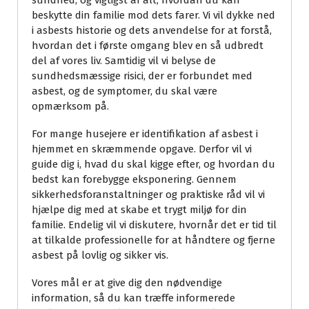
sundhed, og vigtigst af alt, hvordan du kan
beskytte din familie mod dets farer. Vi vil dykke ned
i asbests historie og dets anvendelse for at forstå,
hvordan det i første omgang blev en så udbredt
del af vores liv. Samtidig vil vi belyse de
sundhedsmæssige risici, der er forbundet med
asbest, og de symptomer, du skal være
opmærksom på.
For mange husejere er identifikation af asbest i
hjemmet en skræmmende opgave. Derfor vil vi
guide dig i, hvad du skal kigge efter, og hvordan du
bedst kan forebygge eksponering. Gennem
sikkerhedsforanstaltninger og praktiske råd vil vi
hjælpe dig med at skabe et trygt miljø for din
familie. Endelig vil vi diskutere, hvornår det er tid til
at tilkalde professionelle for at håndtere og fjerne
asbest på lovlig og sikker vis.
Vores mål er at give dig den nødvendige
information, så du kan træffe informerede