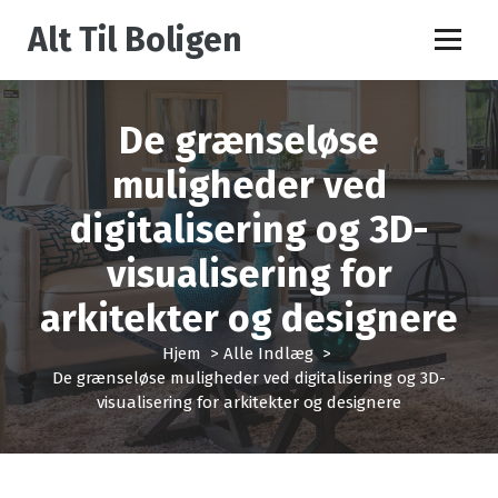
V
Alt Til Boligen
i
d
e
r
De grænseløse
e
t
muligheder ved
i
l
digitalisering og 3D-
i
n
visualisering for
d
h
arkitekter og designere
o
l
Hjem
>
Alle Indlæg
>
d
De grænseløse muligheder ved digitalisering og 3D-
visualisering for arkitekter og designere