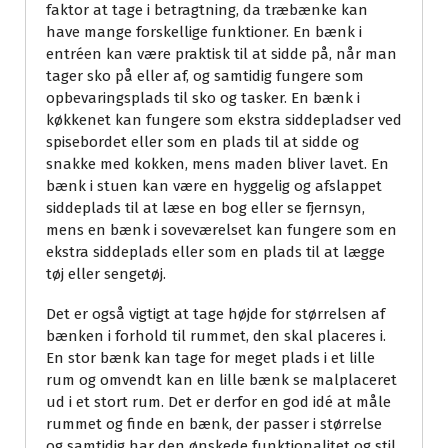
faktor at tage i betragtning, da træbænke kan
have mange forskellige funktioner. En bænk i
entréen kan være praktisk til at sidde på, når man
tager sko på eller af, og samtidig fungere som
opbevaringsplads til sko og tasker. En bænk i
køkkenet kan fungere som ekstra siddepladser ved
spisebordet eller som en plads til at sidde og
snakke med kokken, mens maden bliver lavet. En
bænk i stuen kan være en hyggelig og afslappet
siddeplads til at læse en bog eller se fjernsyn,
mens en bænk i soveværelset kan fungere som en
ekstra siddeplads eller som en plads til at lægge
tøj eller sengetøj.
Det er også vigtigt at tage højde for størrelsen af
bænken i forhold til rummet, den skal placeres i.
En stor bænk kan tage for meget plads i et lille
rum og omvendt kan en lille bænk se malplaceret
ud i et stort rum. Det er derfor en god idé at måle
rummet og finde en bænk, der passer i størrelse
og samtidig har den ønskede funktionalitet og stil.