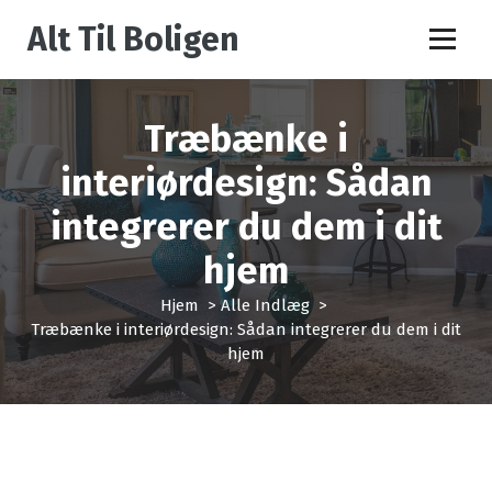
V
Alt Til Boligen
i
d
e
r
Træbænke i
e
t
interiørdesign: Sådan
i
l
integrerer du dem i dit
i
n
hjem
d
h
Hjem
>
Alle Indlæg
>
o
Træbænke i interiørdesign: Sådan integrerer du dem i dit
l
hjem
d