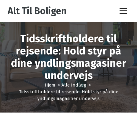
V
Alt Til Boligen
i
d
e
r
Tidsskriftholdere til
e
t
rejsende: Hold styr på
i
l
dine yndlingsmagasiner
i
n
undervejs
d
h
Hjem
>
Alle Indlæg
>
o
Tidsskriftholdere til rejsende: Hold styr på dine
l
yndlingsmagasiner undervejs
d