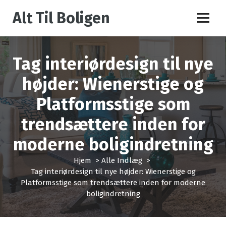
V
Alt Til Boligen
i
d
e
r
Tag interiørdesign til nye
e
t
højder: Wienerstige og
i
l
Platformsstige som
i
n
trendsættere inden for
d
h
moderne boligindretning
o
l
Hjem
>
Alle Indlæg
>
d
Tag interiørdesign til nye højder: Wienerstige og
Platformsstige som trendsættere inden for moderne
boligindretning