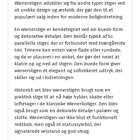
Wienerstigen adskiller sig fra andre typer stiger ved
sit unikke design og æstetik, der gør den til et
populært valg inden for moderne boligindretning.
En wienerstige er kendetegnet ved sin buede form
og dekorative detaljer. Den består typisk af to
parallelle stiger, der er forbundet med tværgående
trin. Trinene kan enten være flade eller rundede,
og de er placeret i en vinkel, der gør det nemt at
klatre op og ned ad stigen. Den buede form giver
wienerstigen et elegant og sofistikeret udtryk, der
skiller sig ud i indretningen.
Historisk set blev wienerstigen brugt som en
praktisk stige til at nå høje hylder, skabe eller
loftetager i de klassiske Wienerboliger. Den blev
også brugt som en dekorativ detalje i palæer og
slotte. Wienerstigen var ikke blot et funktionelt
redskab, men også et statussymbol, der
signalerede velstand og god smag.