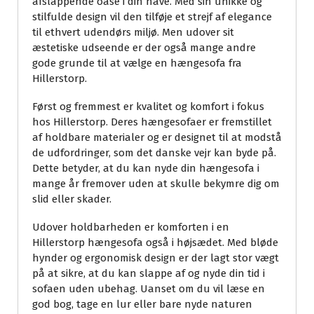
afslappende oase i din have. Med sin unikke og
stilfulde design vil den tilføje et strejf af elegance
til ethvert udendørs miljø. Men udover sit
æstetiske udseende er der også mange andre
gode grunde til at vælge en hængesofa fra
Hillerstorp.
Først og fremmest er kvalitet og komfort i fokus
hos Hillerstorp. Deres hængesofaer er fremstillet
af holdbare materialer og er designet til at modstå
de udfordringer, som det danske vejr kan byde på.
Dette betyder, at du kan nyde din hængesofa i
mange år fremover uden at skulle bekymre dig om
slid eller skader.
Udover holdbarheden er komforten i en
Hillerstorp hængesofa også i højsædet. Med bløde
hynder og ergonomisk design er der lagt stor vægt
på at sikre, at du kan slappe af og nyde din tid i
sofaen uden ubehag. Uanset om du vil læse en
god bog, tage en lur eller bare nyde naturen