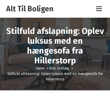
V
Alt Til Boligen
i
d
e
r
Stilfuld afslapning: Oplev
e
t
luksus med en
i
l
hængesofa fra
i
n
Hillerstorp
d
h
Hjem
>
Alle Indlæg
>
o
Stilfuld afslapning: Oplev luksus med en hængesofa fra
l
Hillerstorp
d