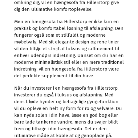
omkring dig, vil en hængesofa fra Hillerstorp give
dig den ultimative komfortoplevelse.
Men en hængesofa fra Hillerstorp er ikke kun en
praktisk og komfortabel løsning til afslapning. Den
fungerer også som et stilfuldt og moderne
møbelvalg. Med sit elegante design og rene linjer
vil den tilføje et strejf af luksus og raffinement til
enhver udendørs indretning. Uanset om du har en
moderne minimalistisk stil eller en mere traditionel
indretning, vil en hængesofa fra Hillerstorp være
det perfekte supplement til din have.
Når du investerer i en hængesofa fra Hillerstorp,
investerer du også i luksus og afslapning. Med
dens bløde hynder og behagelige gyngefunktion
vil du opleve en helt ny form for ro og velvære. Du
kan nyde solen i din have, læse en god bog eller
bare lade tankerne vandre, mens du svajer blidt
frem og tilbage i din hængesofa. Det er den
ultimative måde at koble af og genoplade på.