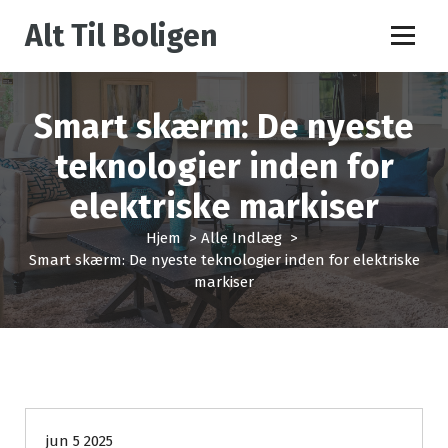
V
Alt Til Boligen
i
d
e
r
Smart skærm: De nyeste
e
t
teknologier inden for
i
l
elektriske markiser
i
n
Hjem
>
Alle Indlæg
>
d
Smart skærm: De nyeste teknologier inden for elektriske
h
markiser
o
l
d
Alle Indlæg
jun 5 2025