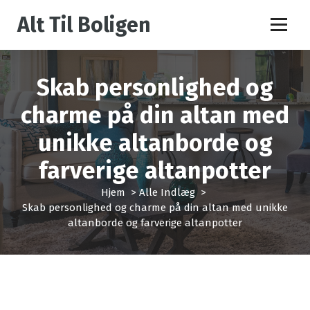
V
Alt Til Boligen
i
d
e
r
Skab personlighed og
e
t
charme på din altan med
i
l
unikke altanborde og
i
n
farverige altanpotter
d
h
Hjem
>
Alle Indlæg
>
o
Skab personlighed og charme på din altan med unikke
l
altanborde og farverige altanpotter
d