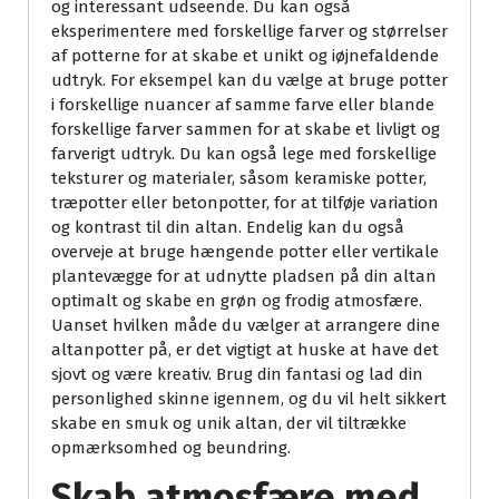
og interessant udseende. Du kan også
eksperimentere med forskellige farver og størrelser
af potterne for at skabe et unikt og iøjnefaldende
udtryk. For eksempel kan du vælge at bruge potter
i forskellige nuancer af samme farve eller blande
forskellige farver sammen for at skabe et livligt og
farverigt udtryk. Du kan også lege med forskellige
teksturer og materialer, såsom keramiske potter,
træpotter eller betonpotter, for at tilføje variation
og kontrast til din altan. Endelig kan du også
overveje at bruge hængende potter eller vertikale
plantevægge for at udnytte pladsen på din altan
optimalt og skabe en grøn og frodig atmosfære.
Uanset hvilken måde du vælger at arrangere dine
altanpotter på, er det vigtigt at huske at have det
sjovt og være kreativ. Brug din fantasi og lad din
personlighed skinne igennem, og du vil helt sikkert
skabe en smuk og unik altan, der vil tiltrække
opmærksomhed og beundring.
Skab atmosfære med