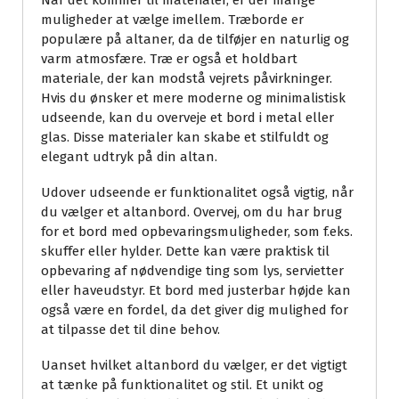
Når det kommer til materialer, er der mange
muligheder at vælge imellem. Træborde er
populære på altaner, da de tilføjer en naturlig og
varm atmosfære. Træ er også et holdbart
materiale, der kan modstå vejrets påvirkninger.
Hvis du ønsker et mere moderne og minimalistisk
udseende, kan du overveje et bord i metal eller
glas. Disse materialer kan skabe et stilfuldt og
elegant udtryk på din altan.
Udover udseende er funktionalitet også vigtig, når
du vælger et altanbord. Overvej, om du har brug
for et bord med opbevaringsmuligheder, som f.eks.
skuffer eller hylder. Dette kan være praktisk til
opbevaring af nødvendige ting som lys, servietter
eller haveudstyr. Et bord med justerbar højde kan
også være en fordel, da det giver dig mulighed for
at tilpasse det til dine behov.
Uanset hvilket altanbord du vælger, er det vigtigt
at tænke på funktionalitet og stil. Et unikt og