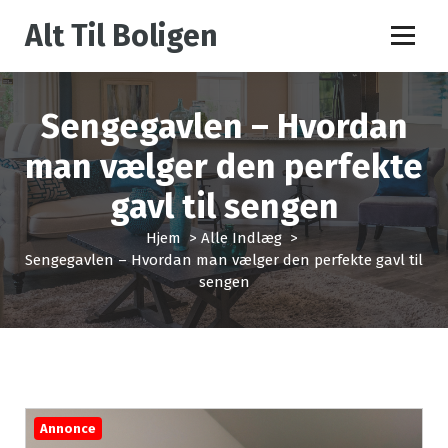
V
Alt Til Boligen
i
d
e
r
Sengegavlen – Hvordan
e
t
man vælger den perfekte
i
l
gavl til sengen
i
n
Hjem
>
Alle Indlæg
>
d
Sengegavlen – Hvordan man vælger den perfekte gavl til
h
sengen
o
l
d
Annonce