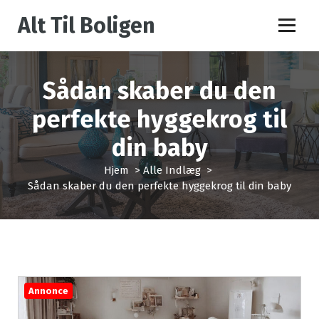
V
Alt Til Boligen
i
d
e
r
Sådan skaber du den
e
t
perfekte hyggekrog til
i
l
din baby
i
n
Hjem
>
Alle Indlæg
>
d
Sådan skaber du den perfekte hyggekrog til din baby
h
o
l
d
Annonce