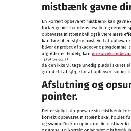
mistbænk gavne di
En korrekt opbevaret mistbænk kan gavne di
forlænge mistbænkens levetid og dermed spar
opbevaret mistbænk vil også være mere effekt
kan føre til en større høst. Ved at opbeva
bliver angrebet af skadedyr og sygdomme, s
afgrøderne. Endelig kan
en korrekt opbevar
da den ikke vil tage unødig plads i skuret el
grunde til at sørge for at opbevare sin mis
Afslutning og opsu
pointer.
Det er vigtigt at opbevare sin mistbænk korr
korrekt opbevaret mistbænk skal holdes fugt
og svamp. Du kan opbevare din mistbænk i e
og grene. En korrekt opbevaret mistbænk kan