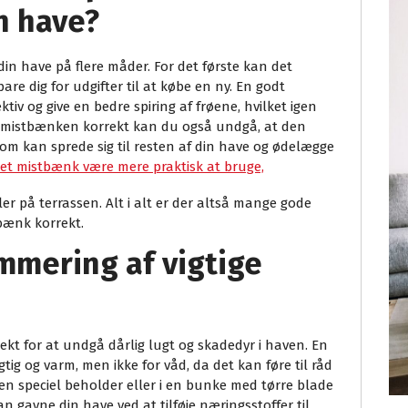
n have?
n have på flere måder. For det første kan det
e dig for udgifter til at købe en ny. En godt
iv og give en bedre spiring af frøene, hvilket igen
re mistbænken korrekt kan du også undgå, at den
om kan sprede sig til resten af din have og ødelægge
et mistbænk være mere praktisk at bruge,
ler på terrassen. Alt i alt er der altså mange gode
tbænk korrekt.
mmering af vigtige
ekt for at undgå dårlig lugt og skadedyr i haven. En
ig og varm, men ikke for våd, da det kan føre til råd
n speciel beholder eller i en bunke med tørre blade
 gavne din have ved at tilføje næringsstoffer til