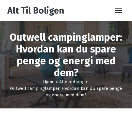
V
Alt Til Boligen
i
d
e
r
Outwell campinglamper:
e
t
Hvordan kan du spare
i
l
penge og energi med
i
n
dem?
d
h
Hjem
>
Alle Indlæg
>
o
Outwell campinglamper: Hvordan kan du spare penge
l
og energi med dem?
d