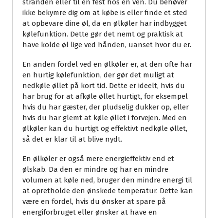
stranden eller til en fest hos en ven. Du behøver
ikke bekymre dig om at købe is eller finde et sted
at opbevare dine øl, da en ølkøler har indbygget
kølefunktion. Dette gør det nemt og praktisk at
have kolde øl lige ved hånden, uanset hvor du er.
En anden fordel ved en ølkøler er, at den ofte har
en hurtig kølefunktion, der gør det muligt at
nedkøle øllet på kort tid. Dette er ideelt, hvis du
har brug for at afkøle øllet hurtigt, for eksempel
hvis du har gæster, der pludselig dukker op, eller
hvis du har glemt at køle øllet i forvejen. Med en
ølkøler kan du hurtigt og effektivt nedkøle øllet,
så det er klar til at blive nydt.
En ølkøler er også mere energieffektiv end et
ølskab. Da den er mindre og har en mindre
volumen at køle ned, bruger den mindre energi til
at opretholde den ønskede temperatur. Dette kan
være en fordel, hvis du ønsker at spare på
energiforbruget eller ønsker at have en