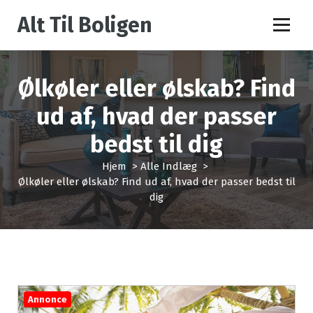
V
Alt Til Boligen
i
d
e
r
Ølkøler eller ølskab? Find
e
t
ud af, hvad der passer
i
l
bedst til dig
i
n
Hjem
>
Alle Indlæg
>
d
Ølkøler eller ølskab? Find ud af, hvad der passer bedst til
h
dig
o
l
d
Annonce