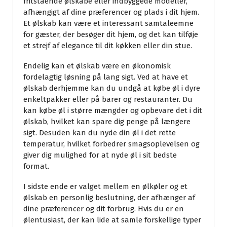
fritstående ølskabe eller indbyggede modeller,
afhængigt af dine præferencer og plads i dit hjem.
Et ølskab kan være et interessant samtaleemne
for gæster, der besøger dit hjem, og det kan tilføje
et strejf af elegance til dit køkken eller din stue.
Endelig kan et ølskab være en økonomisk
fordelagtig løsning på lang sigt. Ved at have et
ølskab derhjemme kan du undgå at købe øl i dyre
enkeltpakker eller på barer og restauranter. Du
kan købe øl i større mængder og opbevare det i dit
ølskab, hvilket kan spare dig penge på længere
sigt. Desuden kan du nyde din øl i det rette
temperatur, hvilket forbedrer smagsoplevelsen og
giver dig mulighed for at nyde øl i sit bedste
format.
I sidste ende er valget mellem en ølkøler og et
ølskab en personlig beslutning, der afhænger af
dine præferencer og dit forbrug. Hvis du er en
ølentusiast, der kan lide at samle forskellige typer