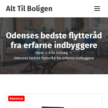
V
Alt Til Boligen
i
d
e
r
e
Odenses bedste flytteråd
t
i
fra erfarne indbyggere
l
i
Hjem
>
Alle Indlæg
>
n
Odenses bedste flytteråd fra erfarne indbyggere
d
h
o
l
d
Annonce