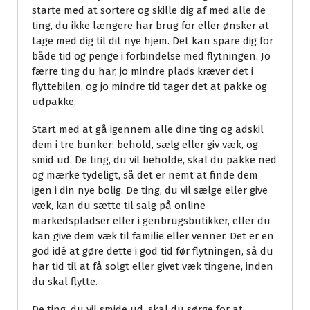
starte med at sortere og skille dig af med alle de
ting, du ikke længere har brug for eller ønsker at
tage med dig til dit nye hjem. Det kan spare dig for
både tid og penge i forbindelse med flytningen. Jo
færre ting du har, jo mindre plads kræver det i
flyttebilen, og jo mindre tid tager det at pakke og
udpakke.
Start med at gå igennem alle dine ting og adskil
dem i tre bunker: behold, sælg eller giv væk, og
smid ud. De ting, du vil beholde, skal du pakke ned
og mærke tydeligt, så det er nemt at finde dem
igen i din nye bolig. De ting, du vil sælge eller give
væk, kan du sætte til salg på online
markedspladser eller i genbrugsbutikker, eller du
kan give dem væk til familie eller venner. Det er en
god idé at gøre dette i god tid før flytningen, så du
har tid til at få solgt eller givet væk tingene, inden
du skal flytte.
De ting, du vil smide ud, skal du sørge for at