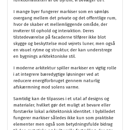
funktionaliteten af de byrum, vi bevæger os i.
I mange byer fungerer markiser som en sømløs
overgang mellem det private og det offentlige rum,
hvor de skaber et mellemliggende område, der
inviterer til ophold og interaktion. Deres
tilstedeværelse på facaderne tilfører ikke blot
skygge og beskyttelse mod vejrets luner, men også
en visuel rytme og struktur, der kan understrege
en bygnings arkitektoniske stil.
I moderne arkitektur spiller markiser en vigtig rolle
i at integrere bæredygtige løsninger ved at
reducere energiforbruget gennem naturlig
afskærmning mod solens varme.
Samtidig kan de tilpasses i et utal af designs og
materialer, hvilket gør det muligt at bevare eller
forstærke lokal arkitektonisk identitet. I bybilledet
fungerer markiser således ikke kun som praktiske
elementer men også som betydningsfulde bidrag