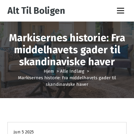
V
Alt Til Boligen
i
d
e
r
Markisernes historie: Fra
e
t
middelhavets gader til
i
l
skandinaviske haver
i
n
Hjem
>
Alle Indlæg
>
d
Markisernes historie: Fra middelhavets gader til
h
skandinaviske haver
o
l
d
Alle Indlæg
jun 5 2025