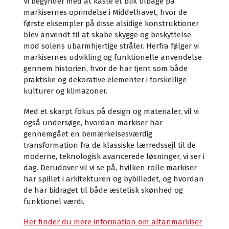
Vi begynder med at kaste et blik tilbage på
markisernes oprindelse i Middelhavet, hvor de
første eksempler på disse alsidige konstruktioner
blev anvendt til at skabe skygge og beskyttelse
mod solens ubarmhjertige stråler. Herfra følger vi
markisernes udvikling og funktionelle anvendelse
gennem historien, hvor de har tjent som både
praktiske og dekorative elementer i forskellige
kulturer og klimazoner.
Med et skarpt fokus på design og materialer, vil vi
også undersøge, hvordan markiser har
gennemgået en bemærkelsesværdig
transformation fra de klassiske lærredssejl til de
moderne, teknologisk avancerede løsninger, vi ser i
dag. Derudover vil vi se på, hvilken rolle markiser
har spillet i arkitekturen og bybilledet, og hvordan
de har bidraget til både æstetisk skønhed og
funktionel værdi.
Her finder du mere information om altanmarkiser