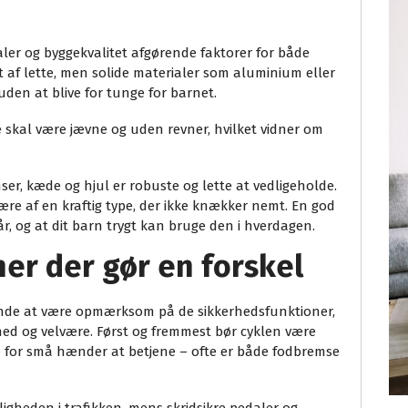
ler og byggekvalitet afgørende faktorer for både
et af lette, men solide materialer som aluminium eller
uden at blive for tunge for barnet.
e skal være jævne og uden revner, hvilket vidner om
, kæde og hjul er robuste og lette at vedligeholde.
ære af en kraftig type, der ikke knækker nemt. En god
e år, og at dit barn trygt kan bruge den i hverdagen.
er der gør en forskel
ende at være opmærksom på de sikkerhedsfunktioner,
yghed og velvære. Først og fremmest bør cyklen være
te for små hænder at betjene – ofte er både fodbremse