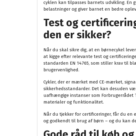
cyklen kan tilpasses barnets udvikling. En 
belastninger og giver barnet en bedre opleve
Test og certificeri
den er sikker?
Når du skal sikre dig, at en børnecykel lever
at kigge efter relevante test og certificeri
standarden EN 14765, som stiller krav til bl
brugervenlighed.
Cykler, der er mærket med CE-mærket, signal
sikkerhedsstandarder. Det kan desuden være 
uafhængige instanser som Forbrugerrådet Tæ
materialer og funktionalitet.
Når du tjekker for certificeringer, får du en
og godkendt til brug af børn – og du kan d
Gode råd til køb og