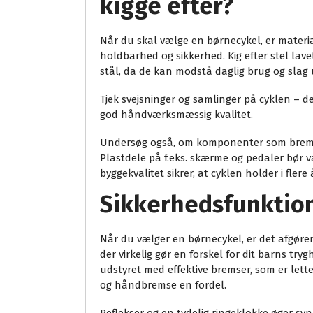
kigge efter?
Når du skal vælge en børnecykel, er materia
holdbarhed og sikkerhed. Kig efter stel lav
stål, da de kan modstå daglig brug og slag 
Tjek svejsninger og samlinger på cyklen – d
god håndværksmæssig kvalitet.
Undersøg også, om komponenter som bremser
Plastdele på f.eks. skærme og pedaler bør v
byggekvalitet sikrer, at cyklen holder i fler
Sikkerhedsfunktion
Når du vælger en børnecykel, er det afgør
der virkelig gør en forskel for dit barns tr
udstyret med effektive bremser, som er let
og håndbremse en fordel.