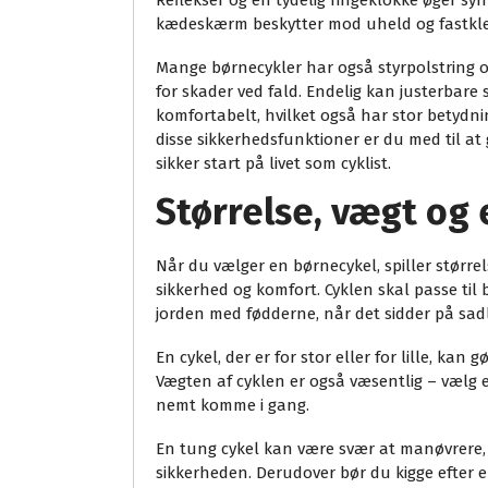
Reflekser og en tydelig ringeklokke øger syn
kædeskærm beskytter mod uheld og fastkle
Mange børnecykler har også styrpolstring o
for skader ved fald. Endelig kan justerbare s
komfortabelt, hvilket også har stor betydni
disse sikkerhedsfunktioner er du med til at
sikker start på livet som cyklist.
Størrelse, vægt og
Når du vælger en børnecykel, spiller større
sikkerhed og komfort. Cyklen skal passe ti
jorden med fødderne, når det sidder på sad
En cykel, der er for stor eller for lille, kan
Vægten af cyklen er også væsentlig – vælg 
nemt komme i gang.
En tung cykel kan være svær at manøvrere,
sikkerheden. Derudover bør du kigge efter e