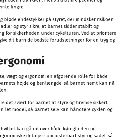
ligheden i trafikken, mens skridsikre pedaler og
mte fingre.
g bløde endestykker på styret, der mindsker risikoen
adler og styr sikre, at barnet sidder stabilt og
ng for sikkerheden under cykelturen. Ved at prioritere
 give dit barn de bedste forudsætninger for en tryg og
 ergonomi
lse, vægt og ergonomi en afgørende rolle for både
l barnets højde og benlængde, så barnet nemt kan nå
len.
 gøre det svært for barnet at styre og bremse sikkert.
en let model, så barnet selv kan håndtere cyklen og
 hvilket kan gå ud over både køreglæden og
rgonomiske detaljer som justerbart styr og sadel, så