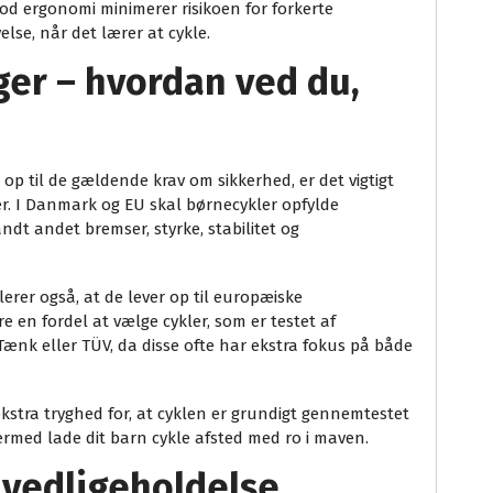
god ergonomi minimerer risikoen for forkerte
lse, når det lærer at cykle.
nger – hvordan ved du,
 op til de gældende krav om sikkerhed, er det vigtigt
nger. I Danmark og EU skal børnecykler opfylde
andt andet bremser, styrke, stabilitet og
erer også, at de lever op til europæiske
en fordel at vælge cykler, som er testet af
nk eller TÜV, da disse ofte har ekstra fokus på både
 ekstra tryghed for, at cyklen er grundigt gennemtestet
ermed lade dit barn cykle afsted med ro i maven.
 vedligeholdelse