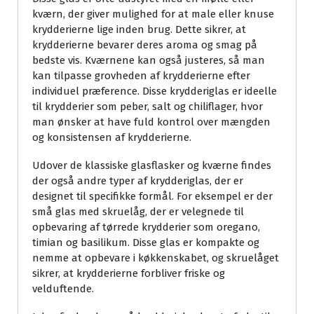
kværn, der giver mulighed for at male eller knuse
krydderierne lige inden brug. Dette sikrer, at
krydderierne bevarer deres aroma og smag på
bedste vis. Kværnene kan også justeres, så man
kan tilpasse grovheden af krydderierne efter
individuel præference. Disse krydderiglas er ideelle
til krydderier som peber, salt og chiliflager, hvor
man ønsker at have fuld kontrol over mængden
og konsistensen af krydderierne.
Udover de klassiske glasflasker og kværne findes
der også andre typer af krydderiglas, der er
designet til specifikke formål. For eksempel er der
små glas med skruelåg, der er velegnede til
opbevaring af tørrede krydderier som oregano,
timian og basilikum. Disse glas er kompakte og
nemme at opbevare i køkkenskabet, og skruelåget
sikrer, at krydderierne forbliver friske og
velduftende.