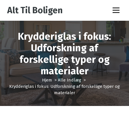
V
Alt Til Boligen
i
d
e
r
Krydderiglas i fokus:
e
t
Udforskning af
i
l
forskellige typer og
i
n
materialer
d
h
Hjem
>
Alle Indlæg
>
o
Krydderiglas i fokus: Udforskning af forskellige typer og
l
materialer
d