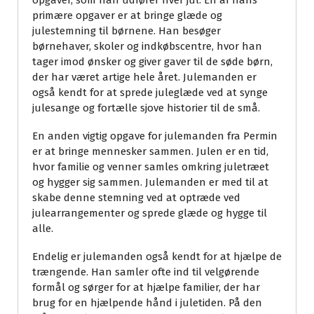
opgaver, som han udfører hver jul. En af hans
primære opgaver er at bringe glæde og
julestemning til børnene. Han besøger
børnehaver, skoler og indkøbscentre, hvor han
tager imod ønsker og giver gaver til de søde børn,
der har været artige hele året. Julemanden er
også kendt for at sprede juleglæde ved at synge
julesange og fortælle sjove historier til de små.
En anden vigtig opgave for julemanden fra Permin
er at bringe mennesker sammen. Julen er en tid,
hvor familie og venner samles omkring juletræet
og hygger sig sammen. Julemanden er med til at
skabe denne stemning ved at optræde ved
julearrangementer og sprede glæde og hygge til
alle.
Endelig er julemanden også kendt for at hjælpe de
trængende. Han samler ofte ind til velgørende
formål og sørger for at hjælpe familier, der har
brug for en hjælpende hånd i juletiden. På den