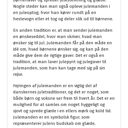
børnehaver og spreder julestemning og glæde.
Nogle steder kan man også opleve julemanden i
en juleoptog, hvor han kører rundt på en
hestevogn eller et tog og deler slik ud til børnene.
En anden tradition er, at man sender julemanden
en ønskeseddel, hvor man skriver, hvad man
ønsker sig til jul. Julemanden får på den måde en
idé om, hvad børnene ønsker sig, og kan på den
måde give dem de rigtige gaver. Det er også en
tradition, at man laver julepynt og julegaver til
julemanden, som han kan tage med sig på sin
rejse.
Fejringen af julemanden er en vigtig del af
danskernes juletraditioner, og det er noget, som
både børn og voksne ser frem til hvert år. Det er en
mulighed for at samles om noget hyggeligt og
sjovt og sprede glæde i en ellers mørk og kold tid.
Julemanden er en symbolsk figur, som
repræsenterer julens budskab om glæde,