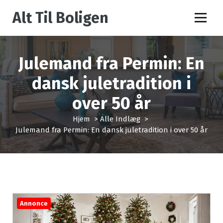
V
Alt Til Boligen
i
d
e
r
Julemand fra Permin: En
e
t
dansk juletradition i
i
l
over 50 år
i
n
Hjem
>
Alle Indlæg
>
d
Julemand fra Permin: En dansk juletradition i over 50 år
h
o
l
d
Annonce