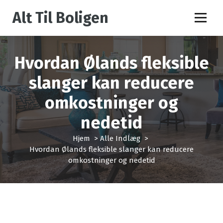
V
Alt Til Boligen
i
d
e
r
Hvordan Ølands fleksible
e
t
slanger kan reducere
i
l
omkostninger og
i
n
nedetid
d
h
Hjem
>
Alle Indlæg
>
o
Hvordan Ølands fleksible slanger kan reducere
l
omkostninger og nedetid
d