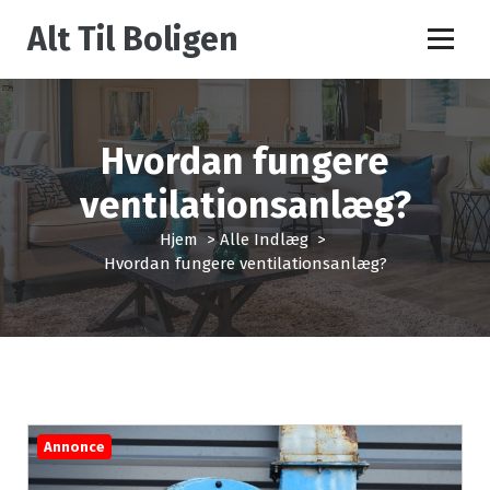
V
Alt Til Boligen
i
d
e
r
e
Hvordan fungere
t
i
ventilationsanlæg?
l
i
Hjem
>
Alle Indlæg
>
n
Hvordan fungere ventilationsanlæg?
d
h
o
l
d
Annonce