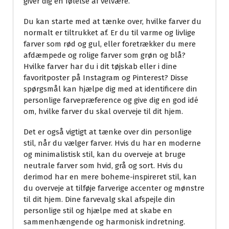
giver dig en følelse af velvære.
Du kan starte med at tænke over, hvilke farver du
normalt er tiltrukket af. Er du til varme og livlige
farver som rød og gul, eller foretrækker du mere
afdæmpede og rolige farver som grøn og blå?
Hvilke farver har du i dit tøjskab eller i dine
favoritposter på Instagram og Pinterest? Disse
spørgsmål kan hjælpe dig med at identificere din
personlige farvepræference og give dig en god idé
om, hvilke farver du skal overveje til dit hjem.
Det er også vigtigt at tænke over din personlige
stil, når du vælger farver. Hvis du har en moderne
og minimalistisk stil, kan du overveje at bruge
neutrale farver som hvid, grå og sort. Hvis du
derimod har en mere boheme-inspireret stil, kan
du overveje at tilføje farverige accenter og mønstre
til dit hjem. Dine farvevalg skal afspejle din
personlige stil og hjælpe med at skabe en
sammenhængende og harmonisk indretning.