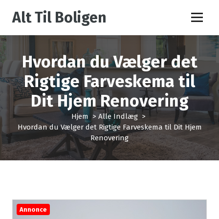
V
Alt Til Boligen
i
d
e
r
Hvordan du Vælger det
e
t
Rigtige Farveskema til
i
l
Dit Hjem Renovering
i
n
Hjem
>
Alle Indlæg
>
d
Hvordan du Vælger det Rigtige Farveskema til Dit Hjem
h
Renovering
o
l
d
Annonce