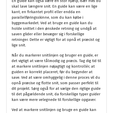
En guide kan også være en stor hjælp, især hvis du
skal lave længere snit. En guide kan være en lige
kant, en firkantet profil eller endda en
parallelføringsskinne, som du kan købe i
byggemarkedet. Ved at bruge en guide kan du
holde snittet i den ønskede retning og undgå at
saven glider eller bevæger sig i forskellige
retninger. Dette er vigtigt for at opnå et præcist og
lige snit.
Når du markerer snitlinjen og bruger en guide, er
det vigtigt at være tålmodig og præcis. Tag dig tid til
at markere snitlinjen nøjagtigt og kontrollér, at
guiden er korrekt placeret, før du begynder at
save. Ved at være omhyggelig i denne proces vil du
opnå præcise og flotte snit, som passer perfekt til
dit projekt. Sørg også for at vælge den rigtige guide
til det pågældende snit, da forskellige typer guider
kan være mere velegnede til forskellige opgaver.
Ved at markere snitlinjen og bruge en guide kan