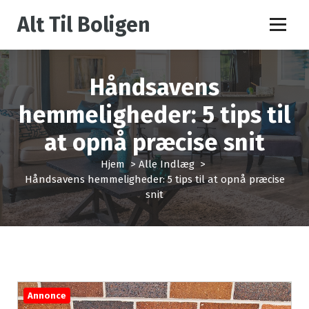
V
Alt Til Boligen
i
d
e
r
Håndsavens
e
t
hemmeligheder: 5 tips til
i
l
at opnå præcise snit
i
n
Hjem
>
Alle Indlæg
>
d
Håndsavens hemmeligheder: 5 tips til at opnå præcise
h
snit
o
l
d
Annonce