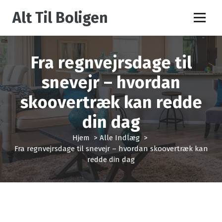
V
Alt Til Boligen
i
d
e
r
Fra regnvejrsdage til
e
t
snevejr – hvordan
i
l
skoovertræk kan redde
i
n
din dag
d
h
Hjem
>
Alle Indlæg
>
o
Fra regnvejrsdage til snevejr – hvordan skoovertræk kan
l
redde din dag
d