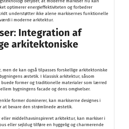
ngsteknologi betyder, at moderne markiser nu kan
lket optimerer energieffektiviteten og forbedrer
ridt understøtter ikke alene markisernes funktionelle
 værdi i moderne arkitektur.
er: Integration af
ige arkitektoniske
, men de kan også tilpasses forskellige arkitektoniske
bygningens æstetik. I klassisk arkitektur, såsom
 buede former og traditionelle materialer som lærred
mellem bygningens facade og dens omgivelser.
 enkle former dominerer, kan markiserne designes i
or at bevare den strømlinede æstetik.
ig eller middelhavsinspireret arkitektur, kan markiser i
us eller sejldug tilføre en hyggelig og charmerende