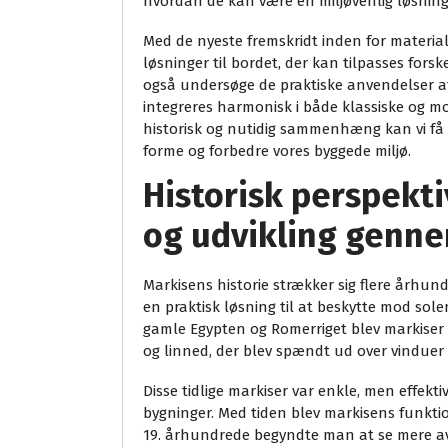
hvordan de kan være en miljøvenlig løsning
Med de nyeste fremskridt inden for material
løsninger til bordet, der kan tilpasses forske
også undersøge de praktiske anvendelser af
integreres harmonisk i både klassiske og mo
historisk og nutidig sammenhæng kan vi få e
forme og forbedre vores byggede miljø.
Historisk perspekti
og udvikling genne
Markisens historie strækker sig flere århun
en praktisk løsning til at beskytte mod solen
gamle Egypten og Romerriget blev markiser 
og linned, der blev spændt ud over vinduer 
Disse tidlige markiser var enkle, men effekt
bygninger. Med tiden blev markisens funktio
19. århundrede begyndte man at se mere a