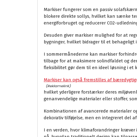
Markiser fungerer som en passiv solafskærm
blokere direkte sollys, hvilket kan sænke 
energiforbruget og reducerer CO2-udledning
Desuden giver markiser mulighed for at regu
bygninger, hvilket bidrager til et behagelig
I sommermånederne kan markiser forhindr
tilbage for at maksimere solindfaldet og 
fleksibilitet gør dem til en ideel løsning i et
Markiser kan også fremstilles af bæredygtig
hvilket yderligere forstærker deres miljøven
genanvendelige materialer eller stoffer, so
Kombinationen af avancerede materialer og in
dekorativ tilføjelse, men en integreret del af
I en verden, hvor klimaforandringer kræver 
på, hvordan traditionelt design kan tilpasse