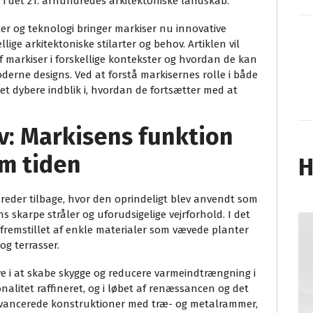
 i det 21. århundredes arkitektoniske landskab.
er og teknologi bringer markiser nu innovative
llige arkitektoniske stilarter og behov. Artiklen vil
 markiser i forskellige kontekster og hvordan de kan
derne designs. Ved at forstå markisernes rolle i både
t dybere indblik i, hvordan de fortsætter med at
v: Markisens funktion
m tiden
H
dreder tilbage, hvor den oprindeligt blev anvendt som
s skarpe stråler og uforudsigelige vejrforhold. I det
fremstillet af enkle materialer som vævede planter
og terrasser.
ive i at skabe skygge og reducere varmeindtrængning i
nalitet raffineret, og i løbet af renæssancen og det
vancerede konstruktioner med træ- og metalrammer,