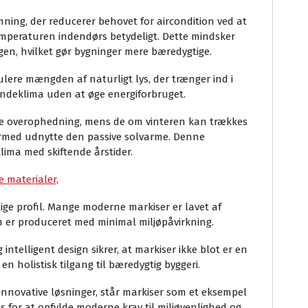
ning, der reducerer behovet for aircondition ved at
temperaturen indendørs betydeligt. Dette mindsker
en, hvilket gør bygninger mere bæredygtige.
lere mængden af naturligt lys, der trænger ind i
t indeklima uden at øge energiforbruget.
e overophedning, mens de om vinteren kan trækkes
dermed udnytte den passive solvarme. Denne
 klima med skiftende årstider.
e materialer,
lige profil. Mange moderne markiser er lavet af
m er produceret med minimal miljøpåvirkning.
telligent design sikrer, at markiser ikke blot er en
 en holistisk tilgang til bæredygtig byggeri.
innovative løsninger, står markiser som et eksempel
s for at opfylde moderne krav til miljøvenlighed og