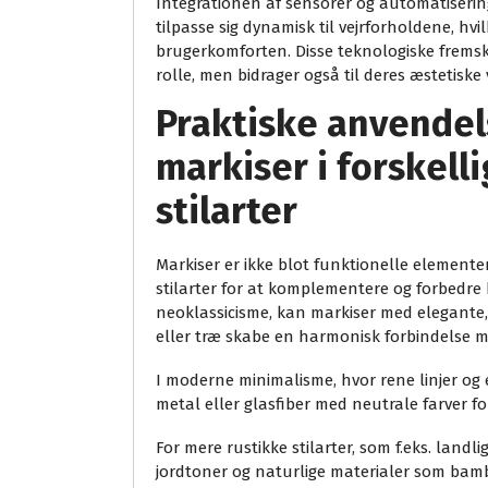
Integrationen af sensorer og automatiseri
tilpasse sig dynamisk til vejrforholdene, hvi
brugerkomforten. Disse teknologiske fremsk
rolle, men bidrager også til deres æstetiske
Praktiske anvendels
markiser i forskell
stilarter
Markiser er ikke blot funktionelle elementer
stilarter for at komplementere og forbedre 
neoklassicisme, kan markiser med elegante,
eller træ skabe en harmonisk forbindelse 
I moderne minimalisme, hvor rene linjer og
metal eller glasfiber med neutrale farver f
For mere rustikke stilarter, som f.eks. landl
jordtoner og naturlige materialer som bamb