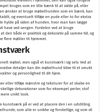
ekorativt element i hjemmet, den kan også fungere
pel bruges som en lille bænk til at sidde på, eller
 man ønsker at bruge møbelhunden som en bænk, kan
ilt, og eventuelt tilføje en pude eller to for ekstra
ille hylde på siden af hunden, hvor man kan lægge
vil have ved sengen. Fordelen ved at bruge
t den både er praktisk og dekorativ på samme tid, og
 flere møbler til hjemmet.
nstværk
elt møbel, men også et kunstværk i sig selv. Ved at
orative detaljer kan din møbelhund blive til et smukt
arakter og personlighed til dit hjem.
r eller tilføje mønstre og teksturer for at skabe en
orskellige dekorationer som for eksempel perler, stof
 mere unikt look.
nstværk på er ved at placere den i en udstilling.
elhunde, som alle er unikke og forskellige, og som vil