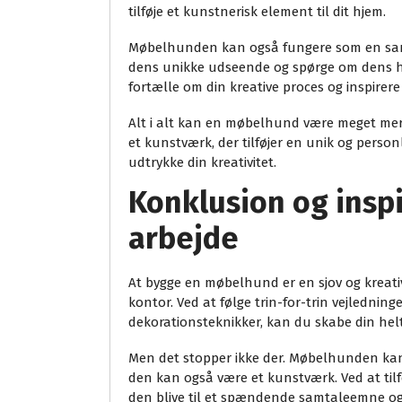
tilføje et kunstnerisk element til dit hjem.
Møbelhunden kan også fungere som en samt
dens unikke udseende og spørge om dens his
fortælle om din kreative proces og inspirer
Alt i alt kan en møbelhund være meget mer
et kunstværk, der tilføjer en unik og personli
udtrykke din kreativitet.
Konklusion og inspi
arbejde
At bygge en møbelhund er en sjov og kreativ 
kontor. Ved at følge trin-for-trin vejlednin
dekorationsteknikker, kan du skabe din he
Men det stopper ikke der. Møbelhunden ka
den kan også være et kunstværk. Ved at tilf
den blive til et spændende samtaleemne o