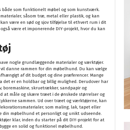
s både som funktionelt møbel og som kunstværk.
aterialer, såsom træ, metal eller plastik, og kan
n være en sød og sjov tilføjelse til ethvert rum i dit
 også være et imponerende DIY-projekt, hvor du kan
tøj
have nogle grundlæggende materialer og værktøjer.
m vil danne rammen for din møbelhund. Du kan vælge
 afhængigt af dit budget og dine præferencer. Mange
a det er en holdbar og billig mulighed. Derudover har
av, boremaskine, skruetrækker, sandpapir og
d at måle og skære træet i de ønskede størrelser og
æstykkerne sammen. Ud over træet og værktøjerne, kan
dekorationsmaterialer, som maling, lak, tapet eller
ive din møbelhund et personligt og unikt udseende.
ktøjer klar, inden du starter på dit DIY-projekt for at
t bygge en solid og funktionel møbelhund.