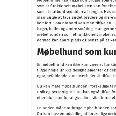
Møbelhunden kan ikke kun bruges som et d
som et funktionelt møbel. Den kan for eksem
som et natbord ved siden af sengen. Hvis
man vælge at lave sædet bredere og mere stab
komfort. Som natbord kan man tilføje en l
bøger, briller og andre småting, man gerne 
møbelhunden som et funktionelt møbel er, a
dermed kan spare plads og penge på at købe
Møbelhund som ku
En møbelhund kan ikke kun være et funktion
tilføje nogle unikke designelementer og dek
og iøjnefaldende kunstværk, der vil tilføje k
Du kan male møbelhunden i forskellige farve
unik og personlig stil. Du kan også tilføje f
eller blomster for at give din møbelhund et
En anden måde at bruge møbelhunden som ku
Du kan lave en udstilling af forskellige møb