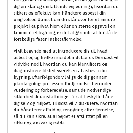
trin guide til asbestfjernelse”, er designet til at give
dig en klar og omfattende vejledning i, hvordan du
sikkert og effektivt kan håndtere asbest i din
omgivelser. Uanset om du står over for et mindre
projekt i et privat hjem eller en større opgave i en
kommerciel bygning, er det afgørende at forstå de
forskellige faser i asbestfjernelse.
Vi vil begynde med at introducere dig til, hvad
asbest er, og hvilke risici det indebærer. Dernæst vil
vi dykke ned i, hvordan du kan identificere og
diagnosticere tilstedeværelsen af asbest i din
bygning. Efterfølgende vil vi guide dig gennem
planlægningsprocessen for fjernelse, herunder
vurdering og forberedelse, samt de nødvendige
sikkerhedsforanstaltninger for at beskytte både
dig selv og miljøet. Til sidst vil vi diskutere, hvordan
du håndterer affald og rengøring efter fjernelse,
så du kan sikre, at arbejdet er afsluttet på en
sikker og ansvarlig måde.