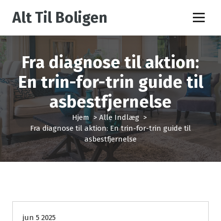
V
Alt Til Boligen
i
d
e
r
Fra diagnose til aktion:
e
t
En trin-for-trin guide til
i
l
asbestfjernelse
i
n
Hjem
>
Alle Indlæg
>
d
Fra diagnose til aktion: En trin-for-trin guide til
h
asbestfjernelse
o
l
d
Alle Indlæg
jun 5 2025