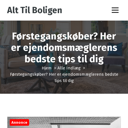
V
Alt Til Boligen
i
d
e
r
Førstegangskøber? Her
e
t
er ejendomsmæglerens
i
l
bedste tips til dig
i
n
Hjem
>
Alle Indlæg
>
d
Førstegangskøber? Her er ejendomsmæglerens bedste
h
tips til dig
o
l
d
Annonce