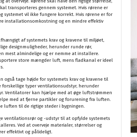
ig at overveje. Rørene skal have den rigtige størrelse,
kal transporteres gennem systemet. Hvis rørene er
g systemet vil ikke fungere korrekt. Hvis rørene er for
ere installationsomkostning og en mindre effektiv
fhængigt af systemets krav og kravene til miljøet,
kellige designmuligheder, herunder runde rør,
en mest almindelige og er nemme at installere.
nsportere store mængder luft, mens fladkanal er ideel
s.
 også tage højde for systemets krav og kravene til
re forskellige typer ventilationsudstyr, herunder
styr. Ventilatorer kan hjælpe med at øge luftstrømmen
ælpe med at fjerne partikler og forurening fra luften.
luften til de rigtige steder i bygningen.
ige ventilationsrør og -udstyr til at opfylde systemets
talleres. Ved at overveje materialer, størrelser og
r effektivt og pålideligt.