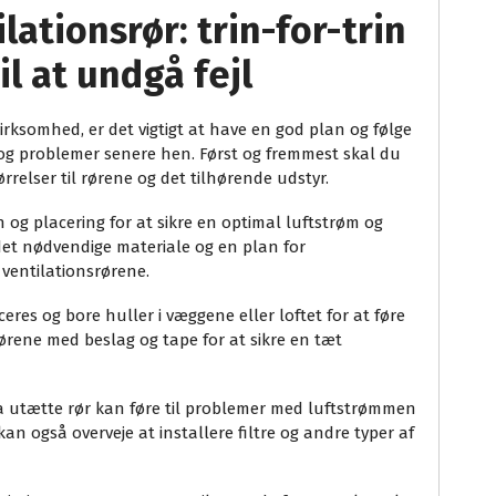
ilationsrør: trin-for-trin
il at undgå fejl
virksomhed, er det vigtigt at have en god plan og følge
jl og problemer senere hen. Først og fremmest skal du
ørrelser til rørene og det tilhørende udstyr.
gn og placering for at sikre en optimal luftstrøm og
det nødvendige materiale og en plan for
ventilationsrørene.
eres og bore huller i væggene eller loftet for at føre
ørene med beslag og tape for at sikre en tæt
 da utætte rør kan føre til problemer med luftstrømmen
an også overveje at installere filtre og andre typer af