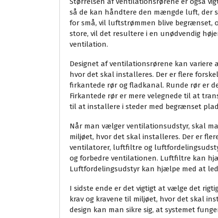
Størrelsen af ventilationsrørene er også vigt
så de kan håndtere den mængde luft, der s
for små, vil luftstrømmen blive begrænset, o
store, vil det resultere i en unødvendig høj
ventilation.
Designet af ventilationsrørene kan variere a
hvor det skal installeres. Der er flere fors
firkantede rør og fladkanal. Runde rør er d
Firkantede rør er mere velegnede til at tra
til at installere i steder med begrænset plad
Når man vælger ventilationsudstyr, skal man
miljøet, hvor det skal installeres. Der er fle
ventilatorer, luftfiltre og luftfordelingsud
og forbedre ventilationen. Luftfiltre kan hj
Luftfordelingsudstyr kan hjælpe med at lede 
I sidste ende er det vigtigt at vælge det rigt
krav og kravene til miljøet, hvor det skal ins
design kan man sikre sig, at systemet fungere