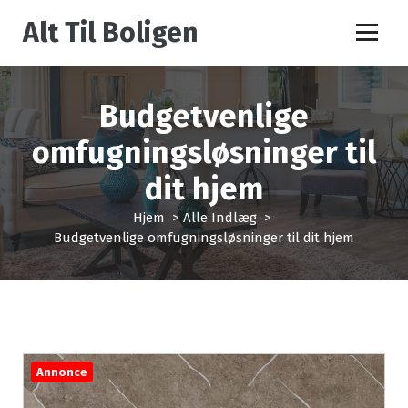
V
Alt Til Boligen
i
d
e
r
Budgetvenlige
e
t
omfugningsløsninger til
i
l
dit hjem
i
n
Hjem
>
Alle Indlæg
>
d
Budgetvenlige omfugningsløsninger til dit hjem
h
o
l
d
Annonce