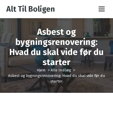
V
Alt Til Boligen
i
d
e
r
Asbest og
e
t
bygningsrenovering:
i
l
Hvad du skal vide før du
i
n
starter
d
h
Hjem
>
Alle Indlæg
>
o
Asbest og bygningsrenovering: Hvad du skal vide før du
l
starter
d
Alle Indlæg