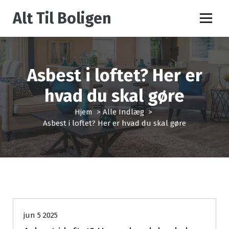
V
Alt Til Boligen
i
d
e
r
e
Asbest i loftet? Her er
t
i
hvad du skal gøre
l
i
Hjem
>
Alle Indlæg
>
n
Asbest i loftet? Her er hvad du skal gøre
d
h
o
l
d
Alle Indlæg
jun 5 2025