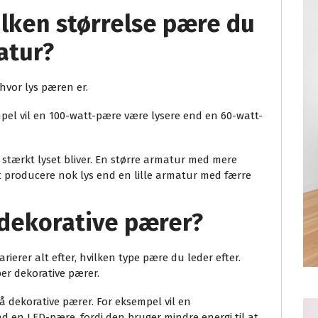
ilken størrelse pære du
atur?
 hvor lys pæren er.
empel vil en 100-watt-pære være lysere end en 60-watt-
 stærkt lyset bliver. En større armatur med mere
at producere nok lys end en lille armatur med færre
dekorative pærer?
rierer alt efter, hvilken type pære du leder efter.
er dekorative pærer.
å dekorative pærer. For eksempel vil en
en LED-pære, fordi den bruger mindre energi til at