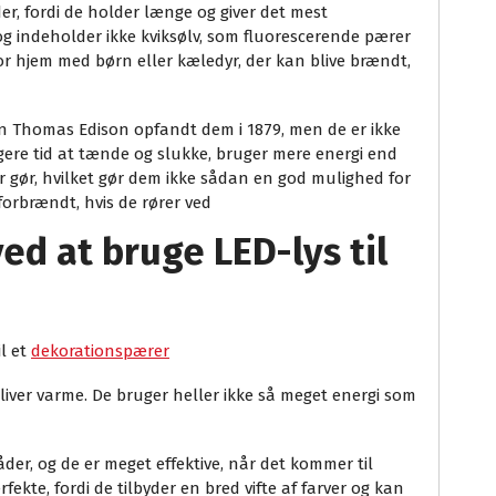
r, fordi de holder længe og giver det mest
og indeholder ikke kviksølv, som fluorescerende pærer
for hjem med børn eller kæledyr, der kan blive brændt,
n Thomas Edison opfandt dem i 1879, men de er ikke
gere tid at tænde og slukke, bruger mere energi end
 gør, hvilket gør dem ikke sådan en god mulighed for
forbrændt, hvis de rører ved
ed at bruge LED-lys til
il et
dekorationspærer
liver varme. De bruger heller ikke så meget energi som
er, og de er meget effektive, når det kommer til
rfekte, fordi de tilbyder en bred vifte af farver og kan