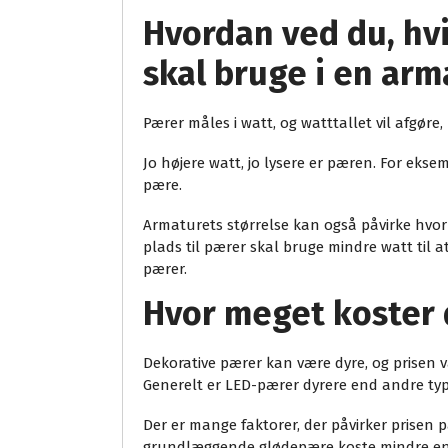
Hvordan ved du, hv
skal bruge i en arm
Pærer måles i watt, og watttallet vil afgøre,
Jo højere watt, jo lysere er pæren. For eks
pære.
Armaturets størrelse kan også påvirke hvor
plads til pærer skal bruge mindre watt til 
pærer.
Hvor meget koster 
Dekorative pærer kan være dyre, og prisen va
Generelt er LED-pærer dyrere end andre typ
Der er mange faktorer, der påvirker prisen p
grundlæggende glødepære koste mindre end 