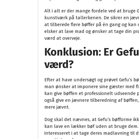
Alt i alt er der mange fordele ved at bruge G
kunstværk på tallerkenen. De sikrer en jæv
at tilberede flere bøffer på én gang og kan 
elsker at lave mad og ønsker at tage din p
værd at overveje.
Konklusion: Er Gef
værd?
Efter at have undersøgt og prøvet Gefu’s bø
man ønsker at imponere sine gæster med f
kan give bøffen et professionelt udseende
også give en jævnere tilberedning af bøffe
mere jævnt.
Dog skal det nævnes, at Gefu’s bøfforme ik
kan lave en lækker bøf uden at bruge dem. De
interesseret i at tage deres madlavning til