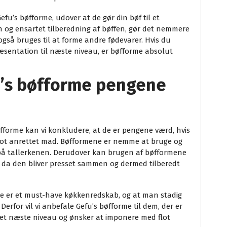
efu’s bøfforme, udover at de gør din bøf til et
n og ensartet tilberedning af bøffen, gør det nemmere
også bruges til at forme andre fødevarer. Hvis du
ræsentation til næste niveau, er bøfforme absolut
u’s bøfforme pengene
fforme kan vi konkludere, at de er pengene værd, hvis
lot anrettet mad. Bøfformene er nemme at bruge og
 på tallerkenen. Derudover kan brugen af bøfformene
n, da den bliver presset sammen og dermed tilberedt
ke er et must-have køkkenredskab, og at man stadig
rfor vil vi anbefale Gefu’s bøfforme til dem, der er
 det næste niveau og ønsker at imponere med flot