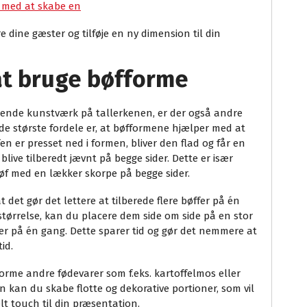
g med at skabe en
 dine gæster og tilføje en ny dimension til din
at bruge bøfforme
erende kunstværk på tallerkenen, er der også andre
 de største fordele er, at bøfformene hjælper med at
en er presset ned i formen, bliver den flad og får en
 blive tilberedt jævnt på begge sider. Dette er især
 bøf med en lækker skorpe på begge sider.
 det gør det lettere at tilberede flere bøffer på én
størrelse, kan du placere dem side om side på en stor
ffer på én gang. Dette sparer tid og gør det nemmere at
id.
orme andre fødevarer som f.eks. kartoffelmos eller
n kan du skabe flotte og dekorative portioner, som vil
lt touch til din præsentation.