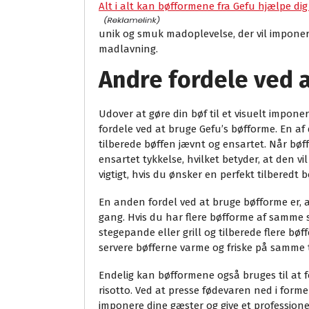
Alt i alt kan bøfformene fra Gefu hjælpe di
unik og smuk madoplevelse, der vil imponere
madlavning.
Andre fordele ved 
Udover at gøre din bøf til et visuelt impon
fordele ved at bruge Gefu’s bøfforme. En af
tilberede bøffen jævnt og ensartet. Når bøff
ensartet tykkelse, hvilket betyder, at den vil
vigtigt, hvis du ønsker en perfekt tilberedt
En anden fordel ved at bruge bøfforme er, at
gang. Hvis du har flere bøfforme af samme 
stegepande eller grill og tilberede flere bø
servere bøfferne varme og friske på samme t
Endelig kan bøfformene også bruges til at f
risotto. Ved at presse fødevaren ned i forme
imponere dine gæster og give et professione