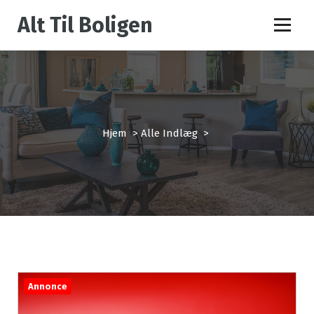
V
Alt Til Boligen
i
d
e
r
e
t
i
l
Hjem
>
Alle Indlæg
>
i
n
d
h
o
l
d
Annonce