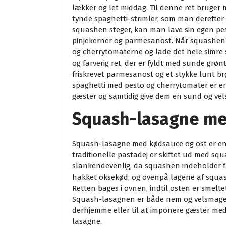
lækker og let middag. Til denne ret bruger 
tynde spaghetti-strimler, som man derefter 
squashen steger, kan man lave sin egen pe
pinjekerner og parmesanost. Når squashen 
og cherrytomaterne og lade det hele simre 
og farverig ret, der er fyldt med sunde grøn
friskrevet parmesanost og et stykke lunt b
spaghetti med pesto og cherrytomater er en
gæster og samtidig give dem en sund og ve
Squash-lasagne me
Squash-lasagne med kødsauce og ost er en 
traditionelle pastadej er skiftet ud med sq
slankendevenlig, da squashen indeholder fæ
hakket oksekød, og ovenpå lagene af squash
Retten bages i ovnen, indtil osten er smelte
Squash-lasagnen er både nem og velsmagend
derhjemme eller til at imponere gæster med
lasagne.