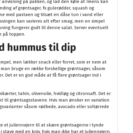
 anvisning på pakken, og lad den køle af. Imens kan
landing af grøntsager, fx gulerødder, squash og
erne med pastaen og tilsæt en dåse tun i vand eller
essingen kan varieres alt efter smag, men en simpel
ning fungerer godt til denne salat. Server eventuelt
le på toppen.
d hummus til dip
mpel, men lækker snack eller forret, som er nem at
n man bruge en række forskellige grøntsager, såsom
er. Det er en god måde at få flere grøntsager ind i
kærter, tahin, olivenolie, hvidløg og citronsaft. Det er
kt til grøntsagsstavene. Hvis man ønsker en variation
gsvarianter såsom rødbede, avocado eller soltørrede
 et juliennejern til at skære grøntsagerne i tynde
 stave med en kniv, hvis man ikke har et juliennejern.