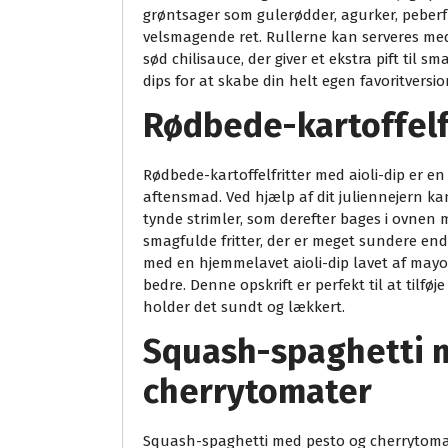
grøntsager som gulerødder, agurker, peberfr
velsmagende ret. Rullerne kan serveres med
sød chilisauce, der giver et ekstra pift til 
dips for at skabe din helt egen favoritversi
Rødbede-kartoffelfr
Rødbede-kartoffelfritter med aioli-dip er en
aftensmad. Ved hjælp af dit juliennejern k
tynde strimler, som derefter bages i ovnen m
smagfulde fritter, der er meget sundere end 
med en hjemmelavet aioli-dip lavet af mayo,
bedre. Denne opskrift er perfekt til at tilfø
holder det sundt og lækkert.
Squash-spaghetti 
cherrytomater
Squash-spaghetti med pesto og cherrytomate