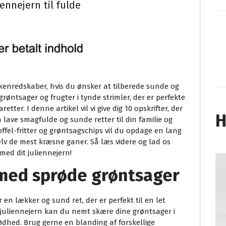
iennejern til fulde
kkenredskaber, hvis du ønsker at tilberede sunde og
grøntsager og frugter i tynde strimler, der er perfekte
aretter. I denne artikel vil vi give dig 10 opskrifter, der
H
n lave smagfulde og sunde retter til din familie og
toffel-fritter og grøntsagschips vil du opdage en lang
lv de mest kræsne ganer. Så læs videre og lad os
ed dit juliennejern!
r med sprøde grøntsager
 en lækker og sund ret, der er perfekt til en let
it juliennejern kan du nemt skære dine grøntsager i
prødhed. Brug gerne en blanding af forskellige