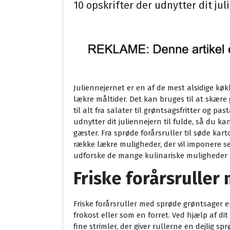
10 opskrifter der udnytter dit jul
Juliennejernet er en af de mest alsidige kø
lækre måltider. Det kan bruges til at skære 
til alt fra salater til grøntsagsfritter og past
udnytter dit juliennejern til fulde, så du ka
gæster. Fra sprøde forårsruller til søde kar
række lækre muligheder, der vil imponere se
udforske de mange kulinariske muligheder m
Friske forårsrulle
Friske forårsruller med sprøde grøntsager er
frokost eller som en forret. Ved hjælp af d
fine strimler, der giver rullerne en dejlig s