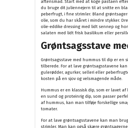
aftensmad. Start med at koge pastaen efter
du bruge dit juliennejern til at snitte en b
peberfrugt, i fine strimler. Bland grøntsag
olie, som du har skåret i mindre stykker. Dr
olie-eddike dressing med lidt sennep og hon
salaten med lidt frisk basilikum eller persil
Grøntsagsstave me
Grøntsagsstave med hummus til dip er en si
tilberede. For at lave grøntsagsstavene ka
gulerødder, agurker, selleri eller peberfrugt
kosten på en sjov og velsmagende måde.
Hummus er en klassisk dip, som er lavet af ki
en sund og proteinrig dip, som passer perfe
af hummus, kan man tilføje forskellige sma
tomater.
For at lave grøntsagsstavene kan man bruge
strimler. Man kan også skære grøntsagerne i