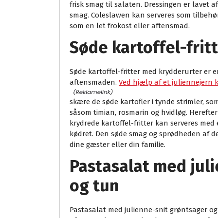
frisk smag til salaten. Dressingen er lavet a
smag. Coleslawen kan serveres som tilbehør 
som en let frokost eller aftensmad.
Søde kartoffel-fri
Søde kartoffel-fritter med krydderurter er e
aftensmaden.
Ved hjælp af et juliennejern
skære de søde kartofler i tynde strimler, so
såsom timian, rosmarin og hvidløg. Herefter 
krydrede kartoffel-fritter kan serveres med e
kødret. Den søde smag og sprødheden af de k
dine gæster eller din familie.
Pastasalat med jul
og tun
Pastasalat med julienne-snit grøntsager og 