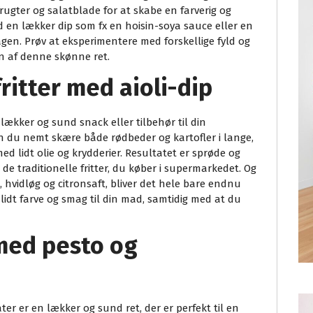
ugter og salatblade for at skabe en farverig og
 en lækker dip som fx en hoisin-soya sauce eller en
smagen. Prøv at eksperimentere med forskellige fyld og
on af denne skønne ret.
itter med aioli-dip
 lækker og sund snack eller tilbehør til din
an du nemt skære både rødbeder og kartofler i lange,
ed lidt olie og krydderier. Resultatet er sprøde og
de traditionelle fritter, du køber i supermarkedet. Og
 hvidløg og citronsaft, bliver det hele bare endnu
je lidt farve og smag til din mad, samtidig med at du
med pesto og
r er en lækker og sund ret, der er perfekt til en