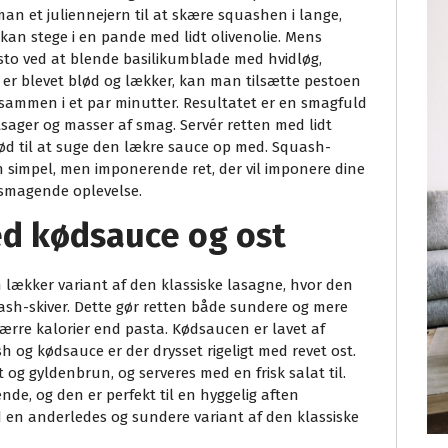
man et juliennejern til at skære squashen i lange,
kan stege i en pande med lidt olivenolie. Mens
sto ved at blende basilikumblade med hvidløg,
er blevet blød og lækker, kan man tilsætte pestoen
sammen i et par minutter. Resultatet er en smagfuld
tsager og masser af smag. Servér retten med lidt
rød til at suge den lækre sauce op med. Squash-
 simpel, men imponerende ret, der vil imponere dine
lsmagende oplevelse.
d kødsauce og ost
lækker variant af den klassiske lasagne, hvor den
uash-skiver. Dette gør retten både sundere og mere
rre kalorier end pasta. Kødsaucen er lavet af
 og kødsauce er der drysset rigeligt med revet ost.
t og gyldenbrun, og serveres med en frisk salat til.
e, og den er perfekt til en hyggelig aften
 en anderledes og sundere variant af den klassiske