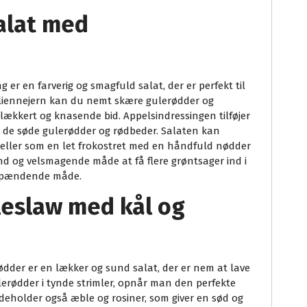
alat med
er en farverig og smagfuld salat, der er perfekt til
juliennejern kan du nemt skære gulerødder og
t lækkert og knasende bid. Appelsindressingen tilføjer
til de søde gulerødder og rødbeder. Salaten kan
ng eller som en let frokostret med en håndfuld nødder
und og velsmagende måde at få flere grøntsager ind i
n spændende måde.
eslaw med kål og
dder er en lækker og sund salat, der er nem at lave
lerødder i tynde strimler, opnår man den perfekte
ndeholder også æble og rosiner, som giver en sød og