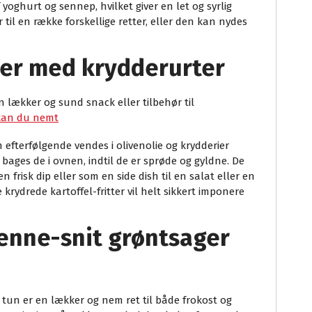
f yoghurt og sennep, hvilket giver en let og syrlig
til en række forskellige retter, eller den kan nydes
tter med krydderurter
n lækker og sund snack eller tilbehør til
 kan du nemt
m efterfølgende vendes i olivenolie og krydderier
bages de i ovnen, indtil de er sprøde og gyldne. De
n frisk dip eller som en side dish til en salat eller en
rydrede kartoffel-fritter vil helt sikkert imponere
ienne-snit grøntsager
tun er en lækker og nem ret til både frokost og